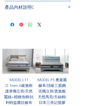
順親膚易保暖，透氣排濕性極佳，不易
/
日本三井記憶膠
Japan Mitsui made
產品內材說明C
沾黏污垢，適合皮膚容易對毛類製品有
memory glue
/
過敏現象的人使用．
專為太空人長程旅程設計，可以大幅吸
/
貼心止滑設計
Non slip design/
震解壓的惰性矽膠，是床墊舒適層中的
讓床墊安定在床架上，提供床墊
AAA
的
/
三段式獨立筒彈簧
Three zone for body
內在美，從承接、緩沉到記憶身形，三
穩固．
comfortable box spring
/
段式微妙的細膩感受，厚度
5cm
的記憶
採用
2.0mm/2.4mm/2.0mm
三段式獨立
膠讓疲勞的身心瞬間釋放，快速進入夢
/
邊框透氣環繞加強
Strengthen all-
筒彈簧
，
強化主要睡眠區
，
肩背部、腰
鄉．
around
＆
good for air flow/
臀部與腿部的支撐與服貼
，
提供絕佳脊
採用歐洲最新懸吊系統設計，高密度泡
髓最自然的
“S”
型曲線放鬆
，
讓喜愛柔
/
超舒感精緻泡棉
High density
＆
quality
綿四面封邊，兼具導引空氣對流與強固
軟適中的床墊愛好者得到最好的睡眠品
foam/
邊框支撐，保證床沿不下陷，避免側床
質
．
獨特研製創造無數立體微細發泡，回彈
跌落風險，提供百分百的床墊使用面
力與柔軟性高於一般泡棉數倍，不易變
積．
形，提供舒適層優質的支撐，讓身體每
MODEL L11
MODEL P3 奧黛麗
寸肌膚得到按摩式的服貼，大大提升睡
/
周邊蝴蝶彈簧
LIFEDGE
支撐專利設計
/2.1mm A級無框
赫本/頂級三股鋼
眠品質．
Butterfly spring support/
護脊獨立筒/天然
弦獨立筒/貴族般
專利技術
Lifedge
在床墊邊框加強硬泡棉
蠶絲+精緻泡棉/比
天然馬毛/天絲棉/
/4T fiber
微米化彈性溝槽
T
結構纖維
4T
內插入專利蝴蝶彈簧
，
有如人體多了骨
利時益菌抗敏布
日本三井記憶膠