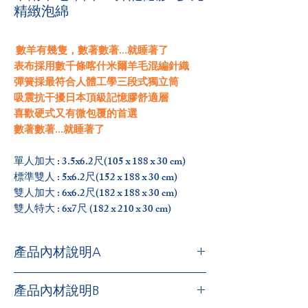
精緻泡綿
數羊有幾隻，數著數著...就睡著了
表布採用數千條喀什米爾羊毛混編針織
彈簧採最符合人體工學三段式獨立筒
吸震抗干擾日本頂級記憶膠舒適層
喜歡硬式又有微包覆的首選
數著數著...就睡著了
單人加大 : 3.5x6.2尺(105 x 188 x 30 cm)
標準雙人 : 5x6.2尺(152 x 188 x 30 cm)
雙人加大 : 6x6.2尺(182 x 188 x 30 cm)
雙人特大 : 6x7尺 (182 x 210 x 30 cm)
產品內材說明A
/
喀什米爾
羊毛布
Top cashmere wool/
產品內材說明B
超強的禦寒特性，柔軟強韌有彈性，滑