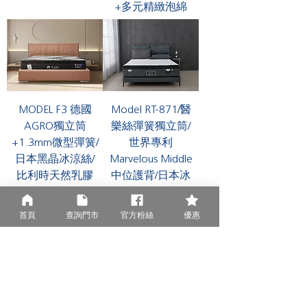
fiber Micro-room structure supporting/
骼的強健
，
也讓床墊的周邊支撐性歷久
+多元精緻泡綿
多孔溝槽設計
，
增加透氣與散熱性
，
形
彌新，更能享受十足的床面睡眠面積．
成乾爽防瞞抗菌微氣候
，為舒適睡眠加
分．
MODEL F3 德國
Model RT-871/醫
AGRO獨立筒
樂絲彈簧獨立筒/
+1.3mm微型彈簧/
世界專利
日本黑晶冰涼絲/
Marvelous Middle
比利時天然乳膠
中位護背/日本冰
+日本三井記憶膠
晶瞬涼布+杜邦綿/
天然乳膠
首頁
查詢門市
官方粉絲
優惠
載入更多