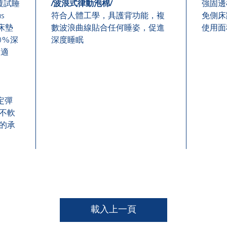
覆試睡
/
波浪式
律動泡棉
/
強固邊
s
符合人體工學，具護背功能，複
免側床
床墊
數波浪曲線貼合任何睡姿，促進
使用面
0%
深
深度睡眠
不適
定彈
不軟
的承
載入上一頁