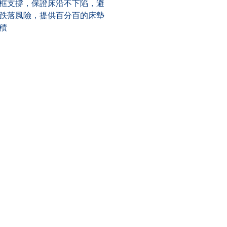
框支撐，保證床沿不下陷，避
跌落風險，提供百分百的床墊
積