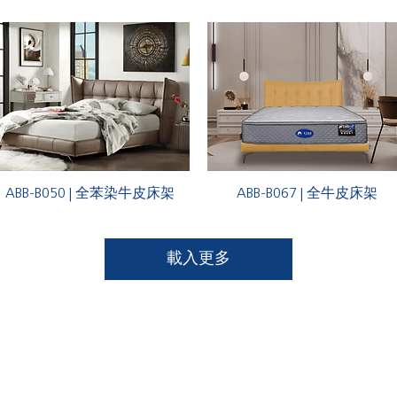
ABB-B050 | 全苯染牛皮床架
ABB-B067 | 全牛皮床架
載入更多
關於夢享世界
相關項目
喜