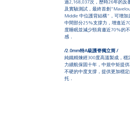
過
2,168,037
次，歷時
26
年的反
及實驗測試，最終首創
“Mavelou
Middle
中位護背結構
“
，可增加
中間部分
25%
支撐力，增進近
7
度睡眠並減少頸肩邀近
70%的
感．
/2.0mm
特
A
級護脊獨立筒
/
純鐵精煉
經
300度高溫製成，穩
力續航保固十年，中規中矩提供
不硬的中度支撐，提供更加穩定
托．