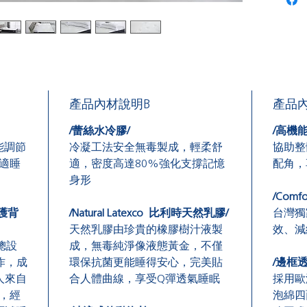
產品內材說明B
產品
/
蕾絲水冷膠
/
/
高機
能調節
冷凝工法
安全無毒
製成，
輕柔舒
協助整
適睡
適
，密度高達
80%
強化支撐記憶
配角，
身形
/Comf
護背
/Natural
Latexco
比利時天然乳膠
/
台灣獨
天然乳膠由珍貴的橡膠樹汁液製
效、減
總設
成，無毒純淨像液態黃金，不僅
作
，成
環保抗菌更能睡得安心，
完美貼
/
邊框
人來自
合人體曲線，享受
Q
彈透氣睡眠
採用歐
，
經
泡綿四