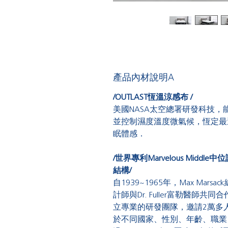
產品內材說明A
/OUTLAST
恆溫涼感
布
/
美國
NASA太空總署研發科技，
並控制濕度溫度微氣候，恆定最
眠體感．
/
世界專利
Marvelous Middle
中位
結構
/
自
1939~1965
年，
Max Marsack
計師與
Dr. Fuller
富勒醫師共同合
立專業的研發團隊，邀請
2
萬多
於不同國家、性別、年齡、職業