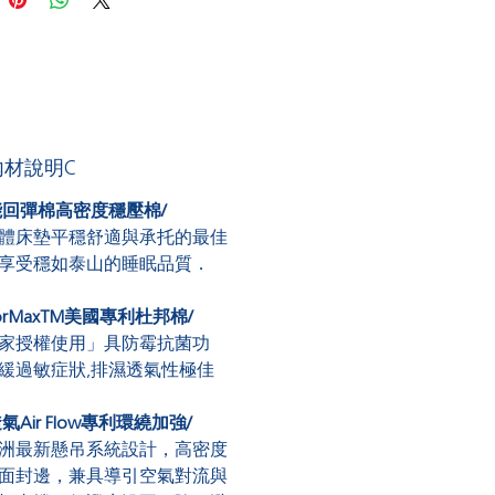
內材說明C
能回彈
棉
高密度穩壓棉
/
體床墊平穩舒適與承托的最佳
享受穩如泰山的睡眠品質
．
orMaxTM
美國專利杜邦棉
/
家授權使用」具防
霉
抗菌功
緩過敏症狀
,
排濕透氣性極佳
透氣
Air Flow
專利環繞加強
/
洲最新懸吊系統設計，高密度
面封邊，兼具導引空氣對流與