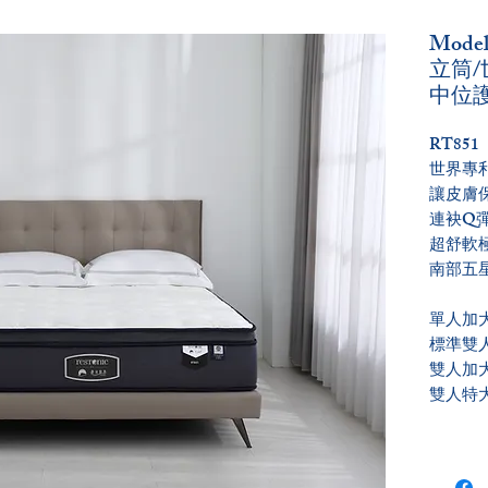
Mode
立筒/世
中位
RT851
世界專
讓皮膚
連袂
Q
超舒軟
南部五
單人加大 : 
標準雙人 : 
雙人加大 : 
雙人特大 : 