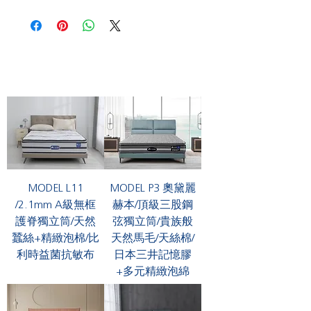
MODEL L11
MODEL P3 奧黛麗
/2.1mm A級無框
赫本/頂級三股鋼
護脊獨立筒/天然
弦獨立筒/貴族般
蠶絲+精緻泡棉/比
天然馬毛/天絲棉/
利時益菌抗敏布
日本三井記憶膠
+多元精緻泡綿