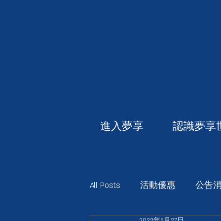
進入夢享
認識夢享
All Posts
活動優惠
公告
2022年5月27日